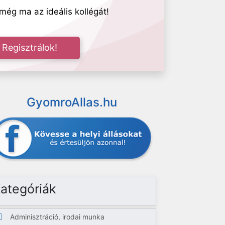
még ma az ideális kollégát!
Regisztrálok!
GyomroAllas.hu
ategóriák
Adminisztráció, irodai munka