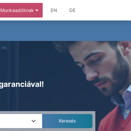
Munkaadóknak
EN
DE
garanciával!