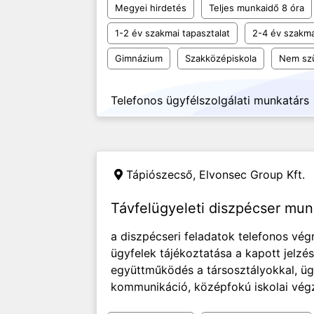
Megyei hirdetés
Teljes munkaidő 8 óra
1-2 év szakmai tapasztalat
2-4 év szakma
Gimnázium
Szakközépiskola
Nem sz
Telefonos ügyfélszolgálati munkatárs
Tápiószecső,
Elvonsec Group Kft.
Távfelügyeleti diszpécser mu
a diszpécseri feladatok telefonos végr
ügyfelek tájékoztatása a kapott jelzés
együttműködés a társosztályokkal, ü
kommunikáció, középfokú iskolai végz