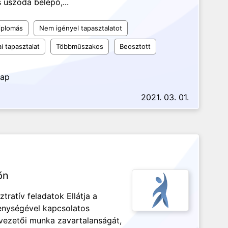
uszoda belépő,...
iplomás
Nem igényel tapasztalatot
i tapasztalat
Többműszakos
Beosztott
nap
2021. 03. 01.
őn
ratív feladatok Ellátja a
enységével kapcsolatos
a vezetői munka zavartalanságát,