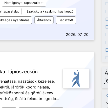
Nem igényel tapasztalatot
i tapasztalat
Szakiskola / szakmunkás képző
ükséges nyelvtudás
Általános
Beosztott
2026. 07. 20.
nka Tápiószecsőn
Á
j
ehajtása, riasztások kezelése,
ekről, járőrök koordinálása,
gyfélközpontú és gördülékeny
K
ettség, önálló feladatmegoldó...
N