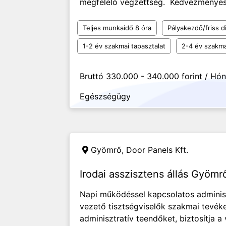
megfelelő végzettség. Kedvezményes 
Teljes munkaidő 8 óra
Pályakezdő/friss d
1-2 év szakmai tapasztalat
2-4 év szakma
Bruttó 330.000 - 340.000 forint / Hó
Egészségügy
Gyömrő,
Door Panels Kft.
Irodai asszisztens állás Gyömr
Napi működéssel kapcsolatos adminiszt
vezető tisztségviselők szakmai tevék
adminisztratív teendőket, biztosítja 