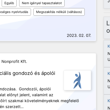
J
Egyéb
Nem igényel tapasztalatot
kséges nyelvtudás
Megszakítás nélküli (váltásos)
L
o
2023. 02. 07.
K
N
U
Nonprofit Kft.
iális gondozó és ápolói
K
N
U
gondozása. Gondozói, ápolói
at előnyt jelent, valamint az
 előírt szakmai követelményeknek megfelelő
K
n szerzett...
N