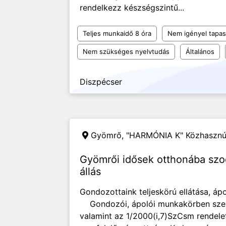
rendelkezz készségszintű...
Teljes munkaidő 8 óra
Nem igényel tapas
Nem szükséges nyelvtudás
Általános
Diszpécser
Gyömrő,
"HARMÓNIA K" Közhasznú 
Gyömrői idősek otthonába szo
állás
Gondozottaink teljeskörú ellátása, áp
Gondozói, ápolói munkakörben szerze
valamint az 1/2000(i,7)SzCsm rendele