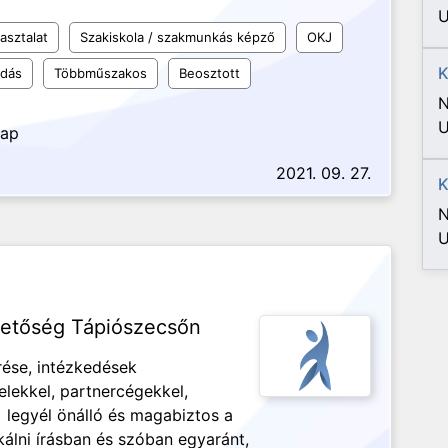
U
asztalat
Szakiskola / szakmunkás képző
OKJ
K
udás
Többműszakos
Beosztott
N
U
nap
2021. 09. 27.
K
N
U
ehetőség Tápiószecsőn
rése, intézkedések
lekkel, partnercégekkel,
 legyél önálló és magabiztos a
álni írásban és szóban egyaránt,