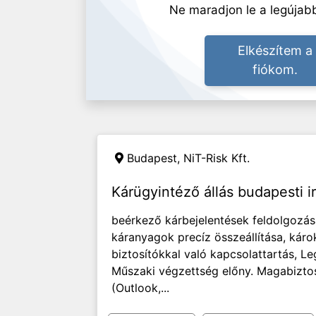
Ne maradjon le a legújabb
Elkészítem a
fiókom.
Budapest, NiT-Risk Kft.
Kárügyintéző állás budapesti 
beérkező kárbejelentések feldolgozása
káranyagok precíz összeállítása, kár
biztosítókkal való kapcsolattartás, 
Műszaki végzettség előny. Magabiztos
(Outlook,...