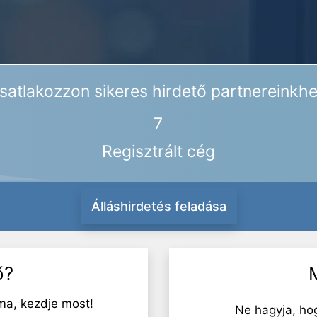
satlakozzon sikeres hirdető partnereinkhe
7
Regisztrált cég
Álláshirdetés feladása
ő?
ma, kezdje most!
Ne hagyja, ho