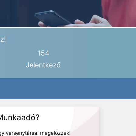
z!
154
Jelentkező
Munkaadó?
gy versenytársai megelőzzék!