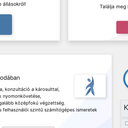
 állásokról!
Találja meg 
irodában
, konzultáció a károsulttal,
ok nyomonkövetése,
Legalább középfokú végzettség.
K
 felhasználói szintű számítógépes ismeretek