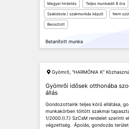
Megyei hirdetés
Teljes munkaidő 8 óra
Szakiskola / szakmunkás képző
Nem szü
Beosztott
Betanított munka
Gyömrő,
"HARMÓNIA K" Közhasznú 
Gyömrői idősek otthonába szoc
állás
Gondozottaink teljes körű ellátása, 
munkakörben töltött szakmai tapasztal
1/2000.(I.7.) SzCsM rendelet szerinti
végzettség. Ápolás, gondozás területé