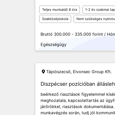
Teljes munkaidő 8 óra
1-2 év szakmai tap
Szakközépiskola
Nem szükséges nyelvt
Bruttó 300.000 - 335.000 forint / Hó
Egészségügy
Tápiószecső,
Elvonsec Group Kft.
Diszpécser pozícióban állásl
beérkező riasztások figyelemmel kísé
meghozatala, kapcsolattartás az ügyfe
járőrökkel, riasztások dokumentálása.
munkavégzés során, tudj jól kommunik