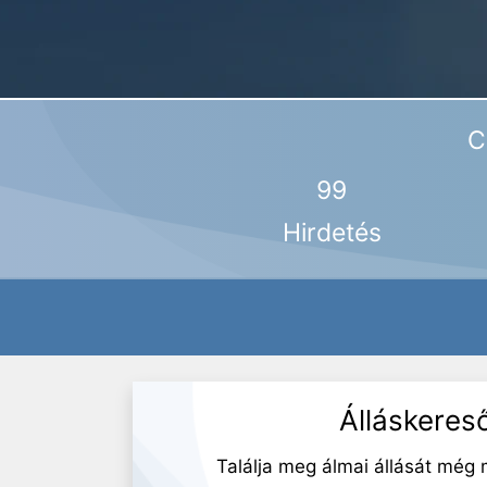
C
99
Hirdetés
Álláskeres
Találja meg álmai állását még 