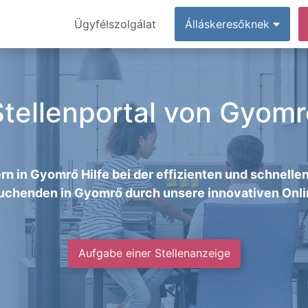
Ügyfélszolgálat
Álláskeresőknek
Stellenportal von Gyomr
rn in Gyomrő Hilfe bei der effizienten und schnell
uchenden in Gyomrő durch unsere innovativen Onli
Aufgabe einer Stellenanzeige