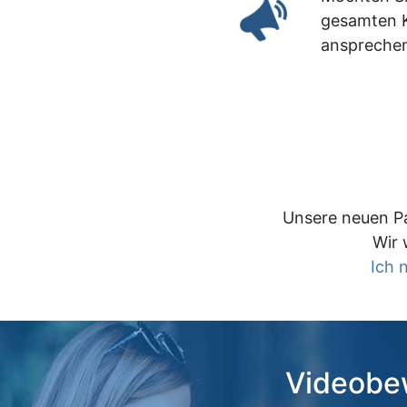
gesamten K
anspreche
Unsere neuen Pa
Wir 
Ich 
Videobew