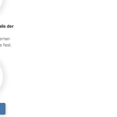
ils der
ierten
 fest.