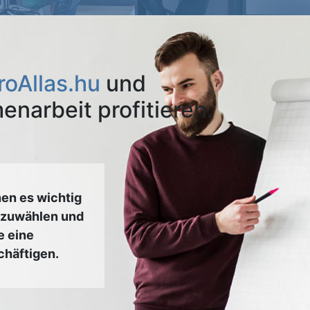
oAllas.hu
und
narbeit profitieren.
en es wichtig
uszuwählen und
e eine
chäftigen.