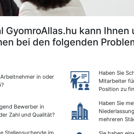
l GyomroAllas.hu kann Ihnen 
en bei den folgenden Problem
Haben Sie Sch
 Arbeitnehmer in oder
Mitarbeiter fü
ő?
Position zu f
Haben Sie me
gend Bewerber in
Niederlassun
der Zahl und Qualität?
mehreren Städ
e Stellensuchende im
Sie haben ein