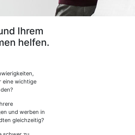
und Ihrem
en helfen.
wierigkeiten,
r eine wichtige
inden?
hrere
gen und werben in
ten gleichzeitig?
e schwer zu