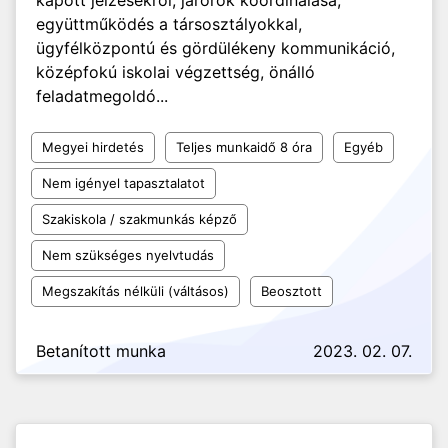
kapott jelzésekről, járőrök koordinálása,
együttműködés a társosztályokkal,
ügyfélközpontú és gördülékeny kommunikáció,
középfokú iskolai végzettség, önálló
feladatmegoldó...
Megyei hirdetés
Teljes munkaidő 8 óra
Egyéb
Nem igényel tapasztalatot
Szakiskola / szakmunkás képző
Nem szükséges nyelvtudás
Megszakítás nélküli (váltásos)
Beosztott
Betanított munka
2023. 02. 07.