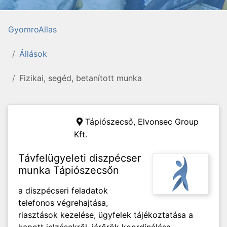
GyomroAllas
Állások
Fizikai, segéd, betanított munka
Tápiószecső,
Elvonsec Group
Kft.
Távfelügyeleti diszpécser
munka Tápiószecsőn
a diszpécseri feladatok
telefonos végrehajtása,
riasztások kezelése, ügyfelek tájékoztatása a