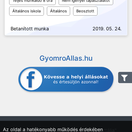
Teljes munkaidő 8 óra
Nem igényel tapasztalatot
Általános iskola
Általános
Beosztott
Betanított munka
2019. 05. 24.
GyomroAllas.hu
Az oldal a hatékonyabb működés érdekében
"Gyomrő, Pest vármegyei régió állásportálja"