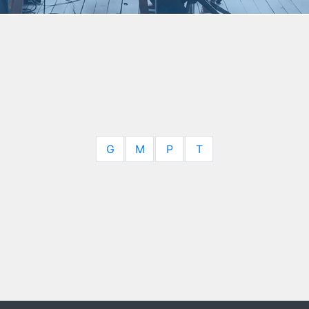
G
M
P
T