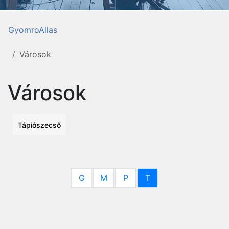
GyomroAllas
Városok
Városok
Tápiószecső
G
M
P
T