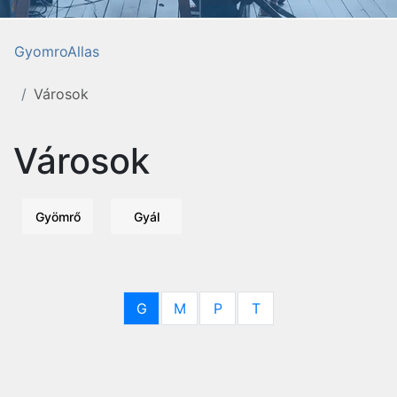
GyomroAllas
Városok
Városok
Gyömrő
Gyál
G
M
P
T