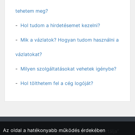
tehetem meg?
Hol tudom a hirdetésemet kezelni?
Mik a vázlatok? Hogyan tudom használni a
vázlatokat?
Milyen szolgáltatásokat vehetek igénybe?
Hol tölthetem fel a cég logóját?
Az oldal a hatékonyabb működés érdekében
"Gyomrő, Pest vármegyei régió állásportálja"