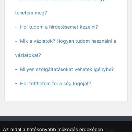
tehetem meg?
Hol tudom a hirdetésemet kezelni?
Mik a vázlatok? Hogyan tudom használni a
vázlatokat?
Milyen szolgáltatásokat vehetek igénybe?
Hol tölthetem fel a cég logóját?
Az oldal a hatékonyabb működés érdekében
"Gyomrő, Pest vármegyei régió állásportálja"