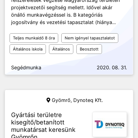
felszerelések végzése Magyarország területén
projektvezetői segítség mellett. Idővel akár
önálló munkavégzéssel is. B kategóriás
jogosítvány és vezetési tapasztalat (hiánya...
Teljes munkaidő 8 óra
Nem igényel tapasztalatot
Általános iskola
Általános
Beosztott
Segédmunka
2020. 08. 31.
Gyömrő,
Dynoteq Kft.
Gyártási területre
kisegítő/betanított
munkatársat keresünk
Gyömrőn