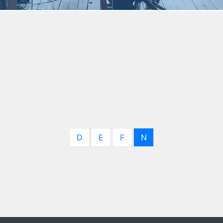
D
E
F
N