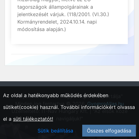
tagországok állampolgárainak a
jelentkezését várjuk. (118/2001. (VI.30.)
Kormányrendelet, 2024.10.14. napi
módosítása alapján.)
Az oldal a hatékonyabb működés érdekében
"Gyomrő, Pest vármegyei régió állásportálja"
Minden jog fentartva © 2026.
GyomroAllas.hu
sütiket(cookie) használ. További információkért olvassa
Üzemeltető: IT-Nav Hungary Kft. | "Az elsők közé
navigáljuk!"
el a
süti tájékoztatót!
Sütik beállítása
Összes elfogadása