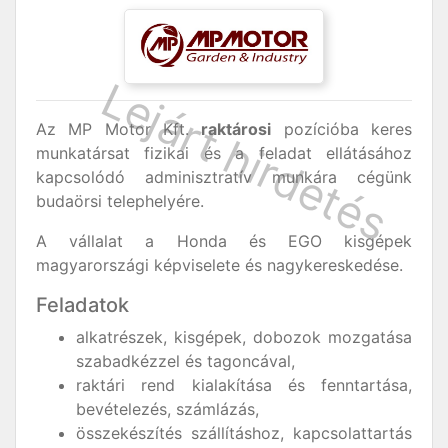
Az MP Motor Kft.
raktárosi
pozícióba keres
munkatársat fizikai és a feladat ellátásához
kapcsolódó adminisztratív munkára cégünk
budaörsi telephelyére.
A vállalat a Honda és EGO kisgépek
magyarországi képviselete és nagykereskedése.
Feladatok
alkatrészek, kisgépek, dobozok mozgatása
szabadkézzel és tagoncával,
raktári rend kialakítása és fenntartása,
bevételezés, számlázás,
összekészítés szállításhoz, kapcsolattartás