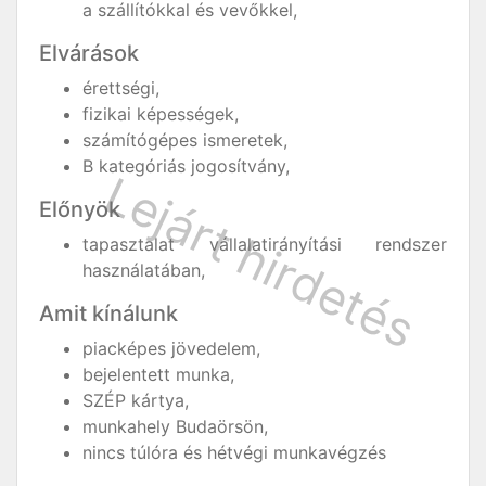
a szállítókkal és vevőkkel,
Elvárások
érettségi,
fizikai képességek,
számítógépes ismeretek,
B kategóriás jogosítvány,
Előnyök
tapasztalat vállalatirányítási rendszer
használatában,
Amit kínálunk
piacképes jövedelem,
bejelentett munka,
SZÉP kártya,
munkahely Budaörsön,
nincs túlóra és hétvégi munkavégzés