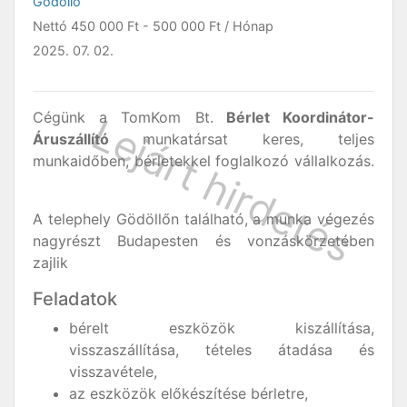
Gödöllő
Nettó
450 000 Ft
-
500 000 Ft
/ Hónap
2025. 07. 02.
Cégünk a TomKom Bt.
Bérlet Koordinátor-
Áruszállító
munkatársat keres, teljes
munkaidőben, bérletekkel foglalkozó vállalkozás.
A telephely Gödöllőn található, a munka végezés
nagyrészt Budapesten és vonzáskörzetében
zajlik
Feladatok
bérelt eszközök kiszállítása,
visszaszállítása, tételes átadása és
visszavétele,
az eszközök előkészítése bérletre,