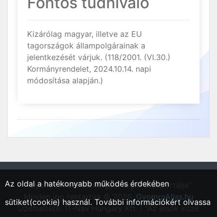
Fontos tudnivaló
Kizárólag magyar, illetve az EU
tagországok állampolgárainak a
jelentkezését várjuk. (118/2001. (VI.30.)
Kormányrendelet, 2024.10.14. napi
módosítása alapján.)
Az oldal a hatékonyabb működés érdekében
"Gyomrő, Pest vármegyei régió állásportálja"
Minden jog fentartva © 2026.
GyomroAllas.hu
sütiket(cookie) használ. További információkért olvassa
Üzemeltető: IT-Nav Hungary Kft. | "Az elsők közé