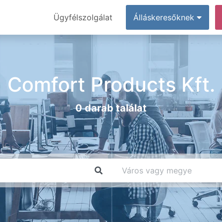
Ügyfélszolgálat
Álláskeresőknek
Comfort Products Kft.
0 darab találat