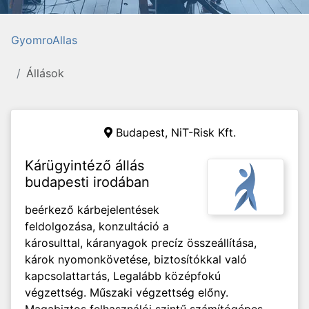
GyomroAllas
Állások
Budapest, NiT-Risk Kft.
Kárügyintéző állás
budapesti irodában
beérkező kárbejelentések
feldolgozása, konzultáció a
károsulttal, káranyagok precíz összeállítása,
károk nyomonkövetése, biztosítókkal való
kapcsolattartás, Legalább középfokú
végzettség. Műszaki végzettség előny.